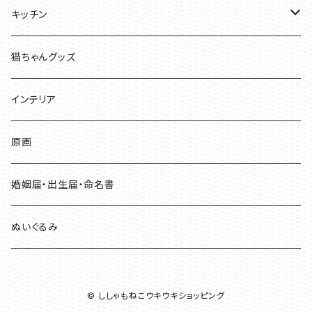
紙モノ
ポーチ・バッグ
キッチン
雑貨
きんちゃく袋
マグカップ
猫ちゃんグッズ
ジュエリー
ステンレスボトル
インテリア
お弁当箱・カトラリー
原画
婚姻届・出生届・命名書
ぬいぐるみ
© ししゃもねこウキウキショッピング